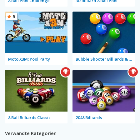
8 Ball Pool Challenge
3D Billiard 8 Ball Pool
5
Moto X3M: Pool Party
Bubble Shooter Billiards & Pool
8 Ball Billiards Classic
2048 Billiards
Verwandte Kategorien