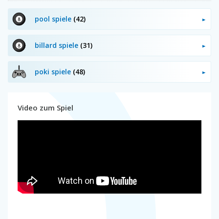
pool spiele
(42)
billard spiele
(31)
poki spiele
(48)
Video zum Spiel