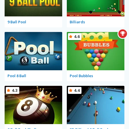
9 Ball Pool
Billiards
4.6
Pool 8 Ball
Pool Bubbles
4.3
4.4