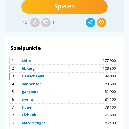
Spielen
15
1
Spielpunkte
1
cidre
177.900
2
bbking
109.800
3
Haeschen08
89.000
4
sonnentor
83.800
5
gargamel
81.900
6
woma
81.100
7
Hone
79.100
8
Elchkuh66
76.600
9
MaraMenges
69.500