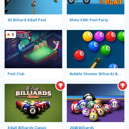
3D Billiard 8 Ball Pool
Moto X3M: Pool Party
5
Pool Club
Bubble Shooter Billiards & Pool
8 Ball Billiards Classic
2048 Billiards