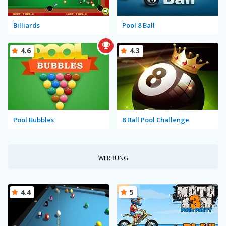
Billiards
Pool 8 Ball
4.6
4.3
Pool Bubbles
8 Ball Pool Challenge
WERBUNG
4.4
5