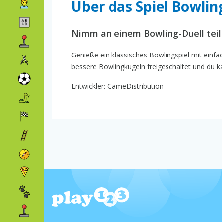
Über das Spiel Bowlin
Nimm an einem Bowling-Duell teil 
Genieße ein klassisches Bowlingspiel mit e
bessere Bowlingkugeln freigeschaltet und du 
Entwickler: GameDistribution