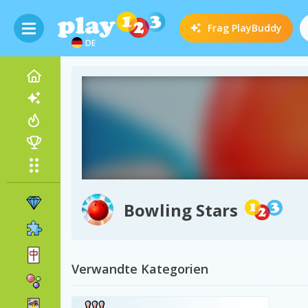
Frag
PlayBuddy
DE
Bowling Stars
Verwandte Kategorien