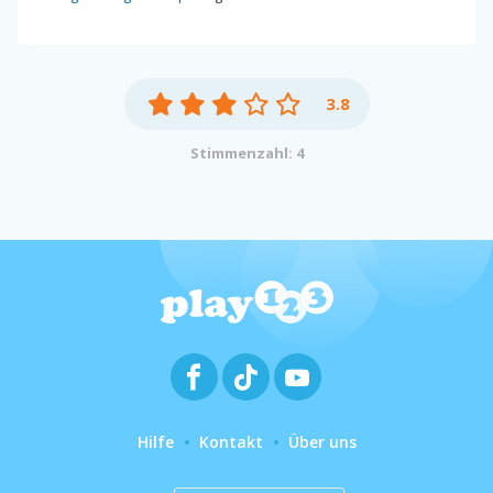
3.8
Stimmenzahl: 4
Hilfe
Kontakt
Über uns