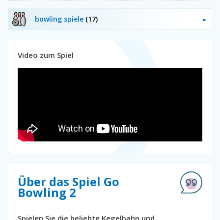
bowling spiele
(17)
Video zum Spiel
Über das Spiel Go
Bowling 2
Spielen Sie die beliebte Kegelbahn und