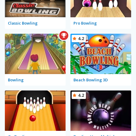
Classic Bowling
Pro Bowling
4.2
Bowling
Beach Bowling 3D
4.2