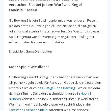
versuchen Sie, bei jedem Wurf alle Kegel
fallen zu lassen
Go Bowling 2 ist ein Bowlingspiel mit etwas anderen Regeln
als das erste Go Bowling spiel. Das Ziel ist es, die Kugel zu
rollen und alle zehn Pins umzuwerfen. Die Wertung in diesem
Spiel ist genau wie die Wertung im regulären Bowling, mit
extra Punkten für spares und strikes.
Entwickler: GameDistribution
Mehr Spiele wie dieses
Go Bowling 2 macht richtig Spaß - besonders wenn man wie
ich gerne Kegeln spielt. Für Fans von Geschicklichkeitsspielen
empfehle ich auch
das lustige Rope Bawling 3
wo du mit dem
richtigen Timing Seile durchschneiden musst. In
Neon 8
Billiards
kannst du deine Zielsicherheit unter Beweis stellen.
Wer mehr
knifflige
Spiele dieser Art sucht findet in der
Kategorie Logische Spiele
garantiert was Passendes...