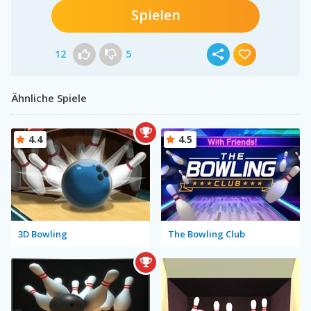
Spielen
12
5
Ähnliche Spiele
4.4
4.5
3D Bowling
The Bowling Club