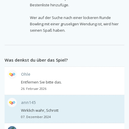
Bestenliste hinzufüge.
Wer auf der Suche nach einer lockeren Runde
Bowling mit einer gruseligen Wendung ist, wird hier
seinen Spaß haben.
Was denkst du über das Spiel?
Ohle
Entfernen Sie bitte das.
26. Februar 2026
ann145
Wirklich wahr, Schrott
07. Dezember 2024