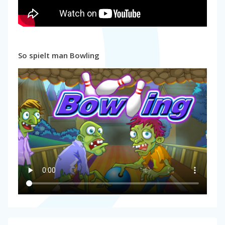
So spielt man Bowling