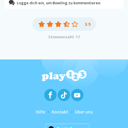
Logge dich ein, um Bowling zu kommentieren.
3.5
Stimmenzahl: 17
Hilfe
Kontakt
Über uns