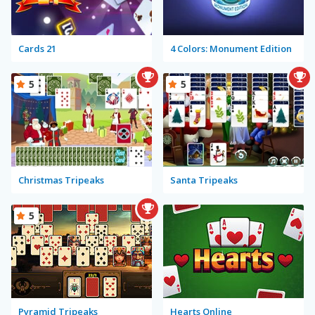
Cards 21
4 Colors: Monument Edition
5
5
Christmas Tripeaks
Santa Tripeaks
5
Pyramid Tripeaks
Hearts Online