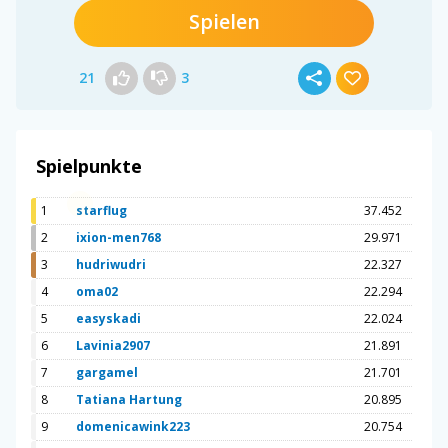
Spielen
21
3
Spielpunkte
1
starflug
37.452
2
ixion-men768
29.971
3
hudriwudri
22.327
4
oma02
22.294
5
easyskadi
22.024
6
Lavinia2907
21.891
7
gargamel
21.701
8
Tatiana Hartung
20.895
9
domenicawink223
20.754