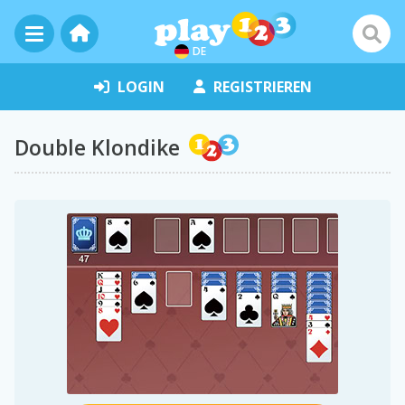
DE
LOGIN
REGISTRIEREN
Double Klondike