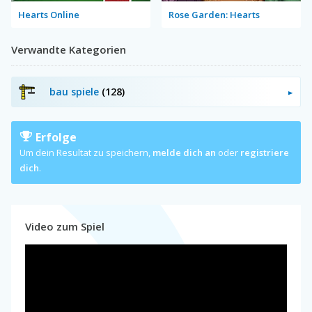
Hearts Online
Rose Garden: Hearts
Verwandte Kategorien
bau spiele
(128)
Erfolge
Um dein Resultat zu speichern,
melde dich an
oder
registriere
dich
.
Video zum Spiel