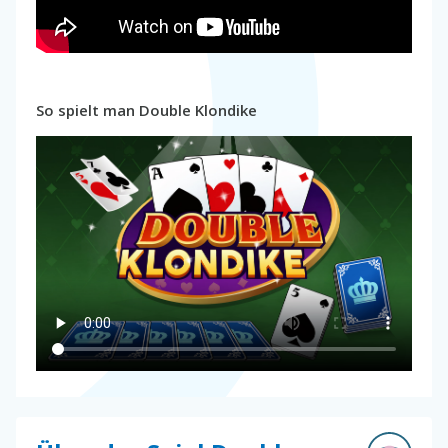
So spielt man Double Klondike