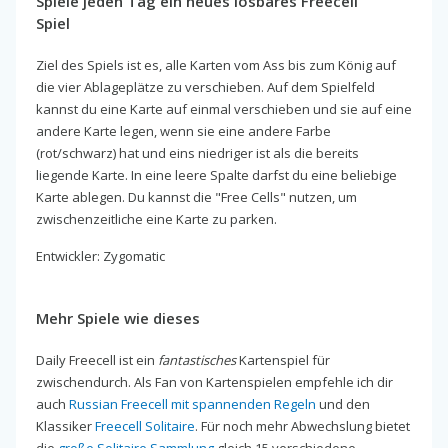
Spiele jeden Tag ein neues lösbares Freecell
Spiel
Ziel des Spiels ist es, alle Karten vom Ass bis zum König auf
die vier Ablageplätze zu verschieben. Auf dem Spielfeld
kannst du eine Karte auf einmal verschieben und sie auf eine
andere Karte legen, wenn sie eine andere Farbe
(rot/schwarz) hat und eins niedriger ist als die bereits
liegende Karte. In eine leere Spalte darfst du eine beliebige
Karte ablegen. Du kannst die "Free Cells" nutzen, um
zwischenzeitliche eine Karte zu parken.
Entwickler: Zygomatic
Mehr Spiele wie dieses
Daily Freecell ist ein
fantastisches
Kartenspiel für
zwischendurch. Als Fan von Kartenspielen empfehle ich dir
auch
Russian Freecell mit spannenden Regeln
und den
Klassiker
Freecell Solitaire
. Für noch mehr Abwechslung bietet
die
große Solitaire Sammlung
gleich 15 verschiedene