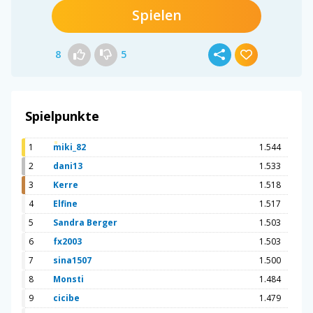
Spielen
8
5
Spielpunkte
1
miki_82
1.544
2
dani13
1.533
3
Kerre
1.518
4
Elfine
1.517
5
Sandra Berger
1.503
6
fx2003
1.503
7
sina1507
1.500
8
Monsti
1.484
9
cicibe
1.479