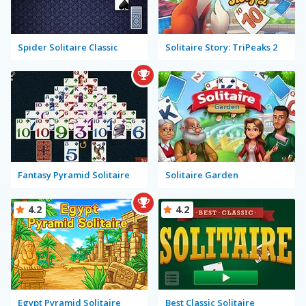
Spider Solitaire Classic
Solitaire Story: TriPeaks 2
Fantasy Pyramid Solitaire
Solitaire Garden
4.2
4.2
Egypt Pyramid Solitaire
Best Classic Solitaire