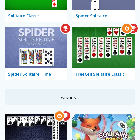
Solitaire Classic
Spider Solitaire
Spider Solitaire Time
FreeCell Solitaire Classic
WERBUNG