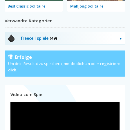
Best Classic Solitaire
Mahjong Solitaire
Verwandte Kategorien
freecell spiele
(49)
Erfolge
Um dein Resultat zu speichern,
melde dich an
oder
registriere
dich
.
Video zum Spiel