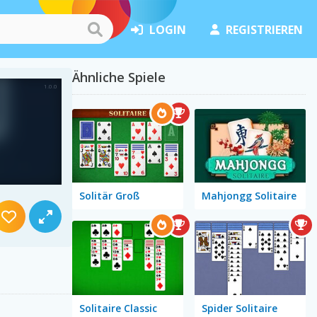
LOGIN
REGISTRIEREN
Ähnliche Spiele
Solitär Groß
Mahjongg Solitaire
Solitaire Classic
Spider Solitaire