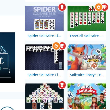
Spider Solitaire Time
FreeCell Solitaire Classic
Spider Solitaire Classic
Solitaire Story: TriPeaks 2