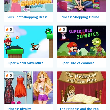
Girls Photoshopping Dressup
Princess Shopping Online
5
5
Super World Adventure
Super Lule vs Zombies
5
Princess Rivalry
The Princess and the Pea