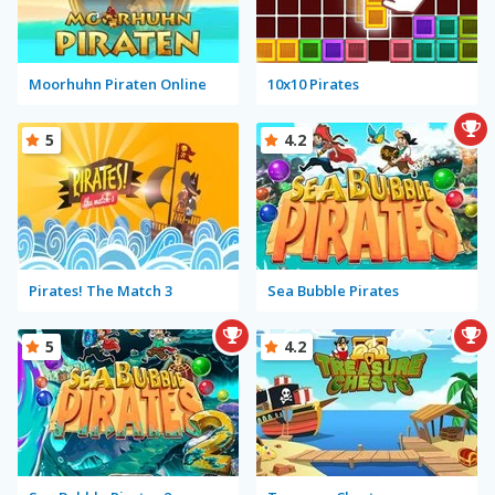
Moorhuhn Piraten Online
10x10 Pirates
5
4.2
Pirates! The Match 3
Sea Bubble Pirates
5
4.2