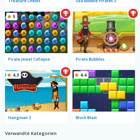
Treasure Chests
Sea Bubble Pirates 3
5
Pirate Jewel Collapse
Pirate Bubbles
4.3
4.4
Hangman 2
Block Blast
Verwandte Kategorien