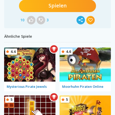
Spielen
10
3
Ähnliche Spiele
4.4
4.6
Mysterious Pirate Jewels
Moorhuhn Piraten Online
5
5