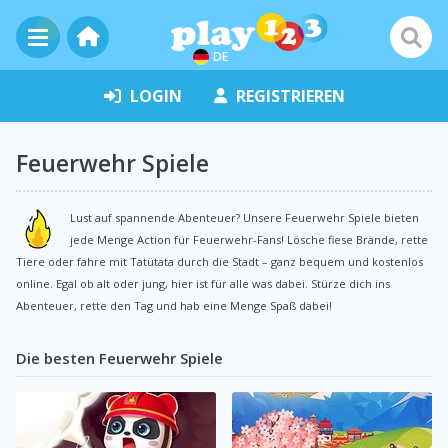
DE
LOGIN
REGISTRIEREN
Feuerwehr Spiele
Lust auf spannende Abenteuer? Unsere Feuerwehr Spiele bieten
jede Menge Action für Feuerwehr-Fans! Lösche fiese Brände, rette
Tiere oder fahre mit Tatütata durch die Stadt – ganz bequem und kostenlos
online. Egal ob alt oder jung, hier ist für alle was dabei. Stürze dich ins
Abenteuer, rette den Tag und hab eine Menge Spaß dabei!
Die besten Feuerwehr Spiele