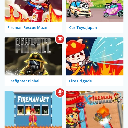
Fireman Rescue Maze
Car Toys: Japan
Firefighter Pinball
Fire Brigade