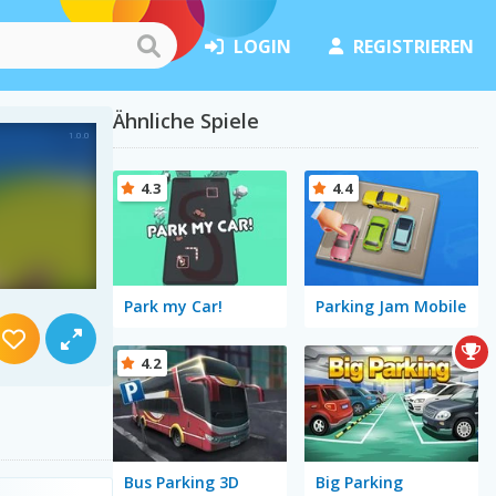
LOGIN
REGISTRIEREN
Ähnliche Spiele
4.3
4.4
Park my Car!
Parking Jam Mobile
4.2
Bus Parking 3D
Big Parking