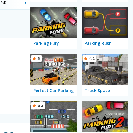
(43)
Parking Fury
Parking Rush
5
4.2
Perfect Car Parking
Truck Space
4.4