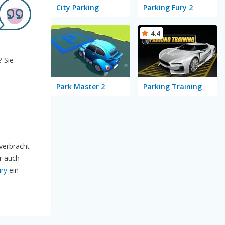
City Parking
Parking Fury 2
4.4
? Sie
Park Master 2
Parking Training
verbracht
r auch
ury
ein