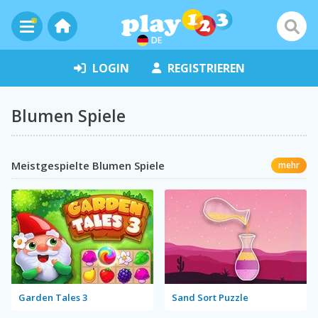
DE
LOGIN
REGISTRIEREN
Blumen Spiele
Meistgespielte Blumen Spiele
mehr
Garden Tales 3
Sand Sort Puzzle