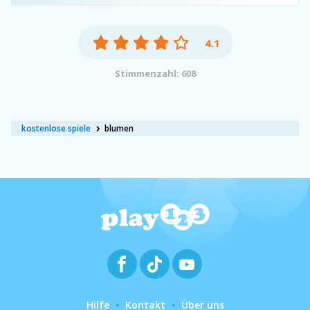
4.1
Stimmenzahl: 608
kostenlose spiele
blumen
Hilfe
Kontakt
Über uns