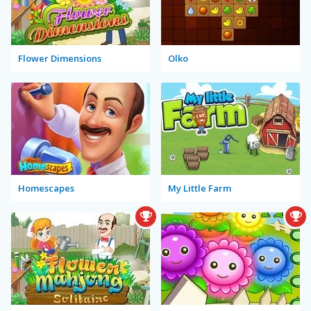
Flower Dimensions
Olko
Homescapes
My Little Farm