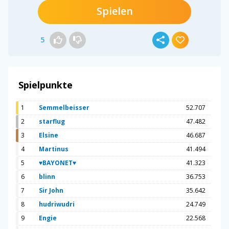
Spielen
5
Spielpunkte
1
Semmelbeisser
52.707
2
starflug
47.482
3
Elsine
46.687
4
Martinus
41.494
5
♥BAYONET♥
41.323
6
blinn
36.753
7
Sir John
35.642
8
hudriwudri
24.749
9
Engie
22.568