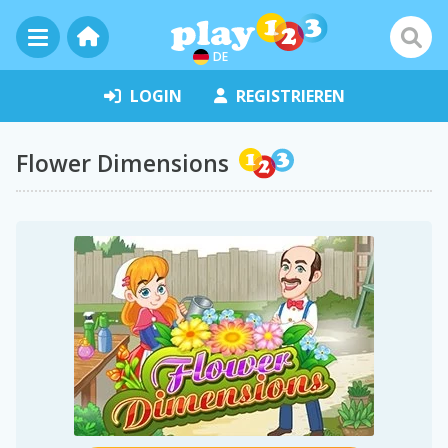
DE
LOGIN
REGISTRIEREN
Flower Dimensions