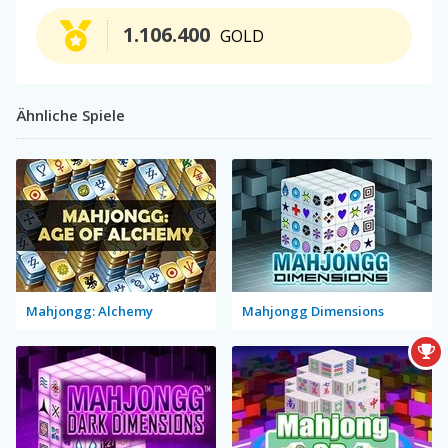
1.106.400
GOLD
Ähnliche Spiele
Mahjongg: Alchemy
Mahjongg Dimensions