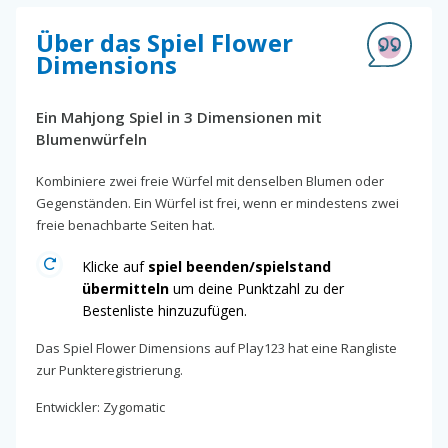
Über das Spiel Flower
Dimensions
Ein Mahjong Spiel in 3 Dimensionen mit
Blumenwürfeln
Kombiniere zwei freie Würfel mit denselben Blumen oder
Gegenständen. Ein Würfel ist frei, wenn er mindestens zwei
freie benachbarte Seiten hat.
Klicke auf
spiel beenden/spielstand
übermitteln
um deine Punktzahl zu der
Bestenliste hinzuzufügen.
Das Spiel Flower Dimensions auf Play123 hat eine Rangliste
zur Punkteregistrierung.
Entwickler: Zygomatic