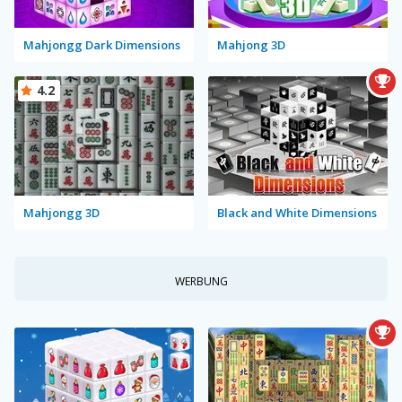
Mahjongg Dark Dimensions
Mahjong 3D
4.2
Mahjongg 3D
Black and White Dimensions
WERBUNG