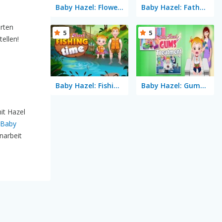
Baby Hazel: Flower Girl
Baby Hazel: Fathers Day
arten
5
5
ellen!
Baby Hazel: Fishing Time
Baby Hazel: Gums Treatment
it Hazel
Baby
narbeit