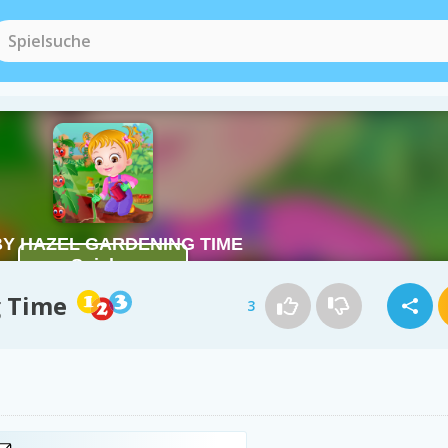
g Time
3