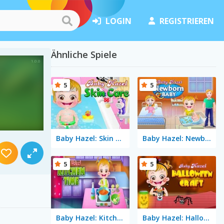
LOGIN
REGISTRIEREN
Ähnliche Spiele
5
5
Baby Hazel: Skin Care
Baby Hazel: Newborn Baby
5
5
Baby Hazel: Kitchen Time
Baby Hazel: Halloween Crafts