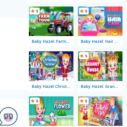
5
5
Baby Hazel: Farm Tour
Baby Hazel: Hair Care
5
Baby Hazel Christmas Surprise
Baby Hazel: Granny House
5
5