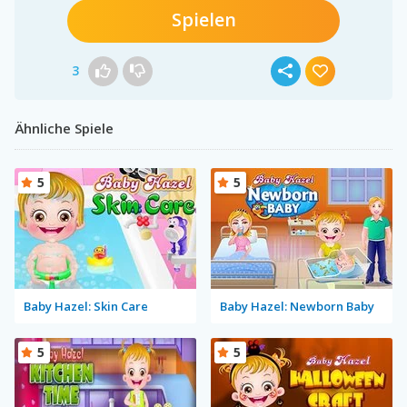
Spielen
3
Ähnliche Spiele
5
5
Baby Hazel: Skin Care
Baby Hazel: Newborn Baby
5
5