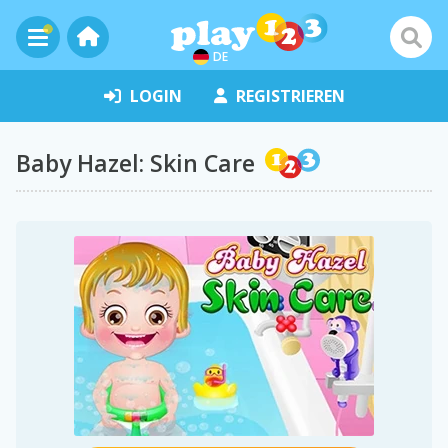
DE
LOGIN
REGISTRIEREN
Baby Hazel: Skin Care