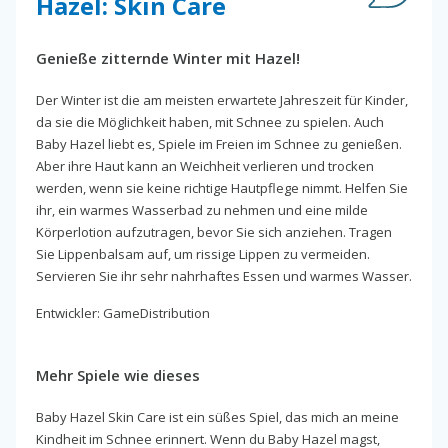
Hazel: Skin Care
Genieße zitternde Winter mit Hazel!
Der Winter ist die am meisten erwartete Jahreszeit für Kinder,
da sie die Möglichkeit haben, mit Schnee zu spielen. Auch
Baby Hazel liebt es, Spiele im Freien im Schnee zu genießen.
Aber ihre Haut kann an Weichheit verlieren und trocken
werden, wenn sie keine richtige Hautpflege nimmt. Helfen Sie
ihr, ein warmes Wasserbad zu nehmen und eine milde
Körperlotion aufzutragen, bevor Sie sich anziehen. Tragen
Sie Lippenbalsam auf, um rissige Lippen zu vermeiden.
Servieren Sie ihr sehr nahrhaftes Essen und warmes Wasser.
Entwickler: GameDistribution
Mehr Spiele wie dieses
Baby Hazel Skin Care ist ein süßes Spiel, das mich an meine
Kindheit im Schnee erinnert. Wenn du Baby Hazel magst,