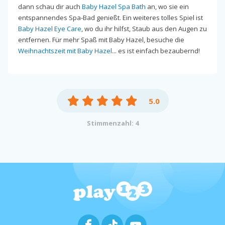
dann schau dir auch
Baby Hazel Spa Bath
an, wo sie ein
entspannendes Spa-Bad genießt. Ein weiteres tolles Spiel ist
Baby Hazel Eye Care
, wo du ihr hilfst, Staub aus den Augen zu
entfernen. Für mehr Spaß mit Baby Hazel, besuche die
Weihnachtszeit mit Baby Hazel
... es ist einfach bezaubernd!
5.0
Stimmenzahl: 4