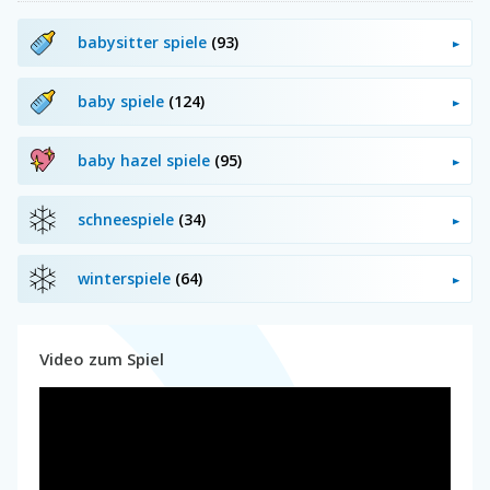
babysitter spiele
(93)
baby spiele
(124)
baby hazel spiele
(95)
schneespiele
(34)
winterspiele
(64)
Video zum Spiel