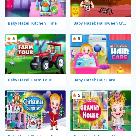
Baby Hazel: Kitchen Time
Baby Hazel: Halloween Crafts
5
5
Baby Hazel: Farm Tour
Baby Hazel: Hair Care
5