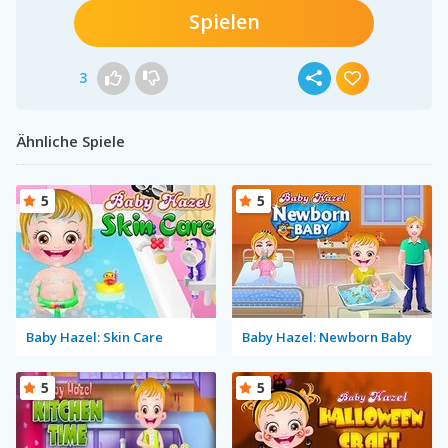
Spielen
3
Ähnliche Spiele
5
5
Baby Hazel: Skin Care
Baby Hazel: Newborn Baby
5
5