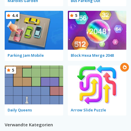
Marbles Garden
Bus Parking Out
4.4
5
Parking Jam Mobile
Block Hexa Merge 2048
5
Daily Queens
Arrow Slide Puzzle
Verwandte Kategorien