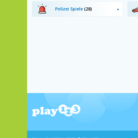
Polizei Spiele
(28)