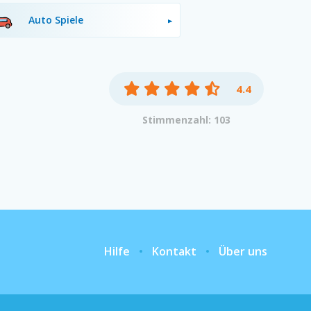
Auto Spiele
4.4
Stimmenzahl: 103
Hilfe
Kontakt
Über uns