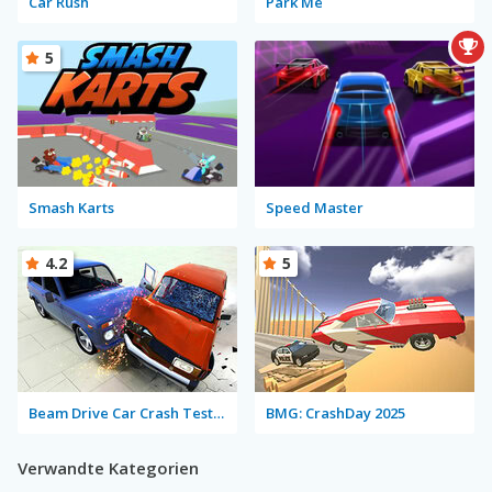
Car Rush
Park Me
5
Smash Karts
Speed Master
4.2
5
Beam Drive Car Crash Test Simulator
BMG: CrashDay 2025
Verwandte Kategorien