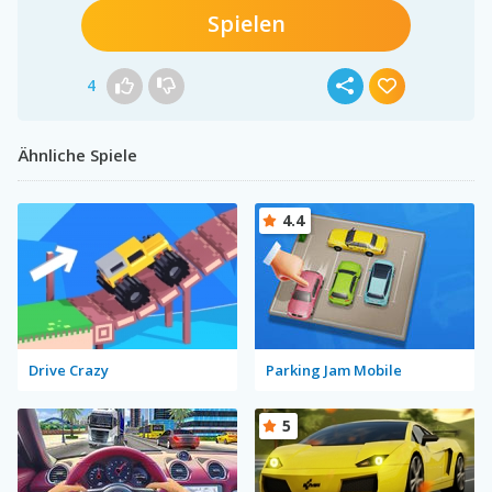
Spielen
4
Ähnliche Spiele
4.4
Drive Crazy
Parking Jam Mobile
5