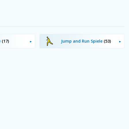
e
(17)
Jump and Run Spiele
(53)