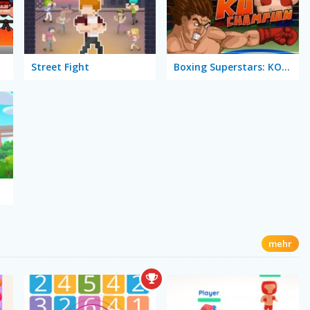
Street Fight
Boxing Superstars: KO Champion
mehr