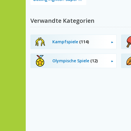
Verwandte Kategorien
Kampfspiele
(114)
Olympische Spiele
(12)