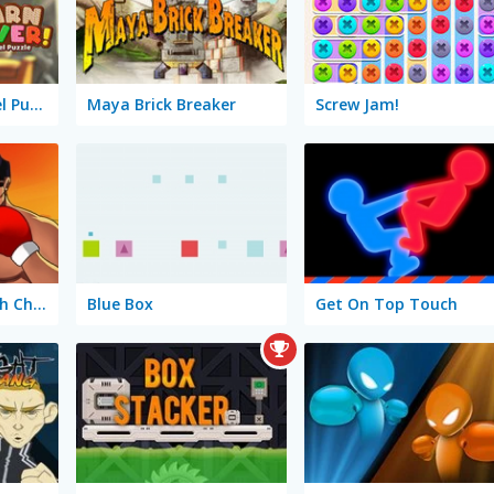
Yarn Fever! Unravel Puzzle
Maya Brick Breaker
Screw Jam!
Boxing Hero: Punch Champions
Blue Box
Get On Top Touch