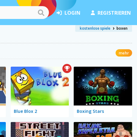
LOGIN
REGISTRIEREN
kostenlose spiele
boxen
mehr
Blue Blox 2
Boxing Stars