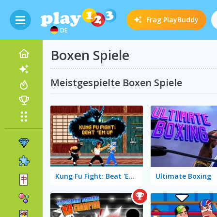
Frag
PlayBuddy
DE
Boxen Spiele
Meistgespielte Boxen Spiele
Kung Fu Fight: Beat 'Em Up
Ultimate Boxing