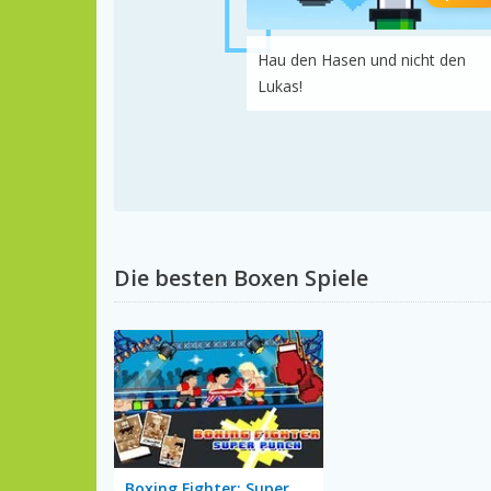
Hau den Hasen und nicht den
Lukas!
Die besten Boxen Spiele
Boxing Fighter: Super Punch