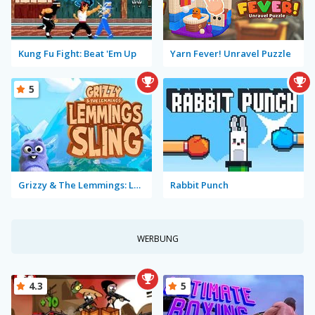
Kung Fu Fight: Beat 'Em Up
Yarn Fever! Unravel Puzzle
5
Grizzy & The Lemmings: Lemmings Sling
Rabbit Punch
WERBUNG
4.3
5