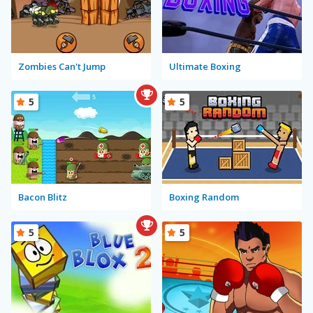
Zombies Can't Jump
Ultimate Boxing
5
5
Bacon Blitz
Boxing Random
5
5