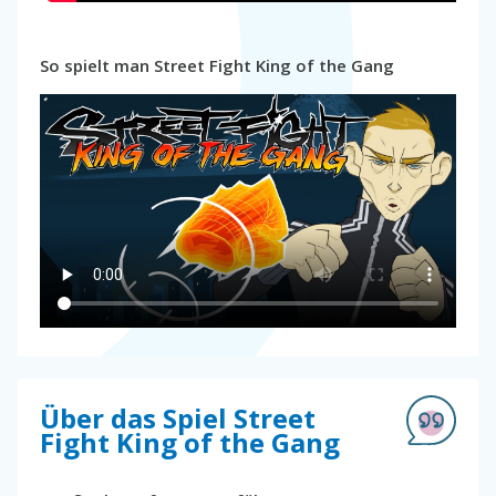
So spielt man Street Fight King of the Gang
Über das Spiel Street
Fight King of the Gang