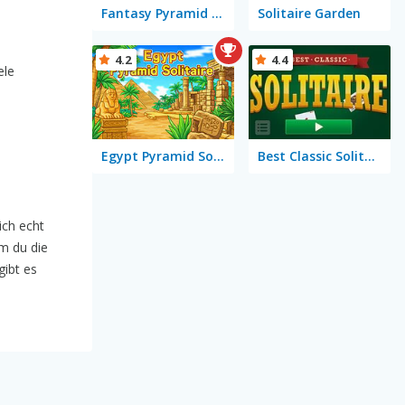
Fantasy Pyramid Solitaire
Solitaire Garden
4.2
4.4
ele
Egypt Pyramid Solitaire
Best Classic Solitaire
ich echt
em du die
gibt es