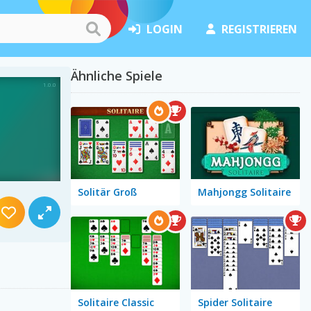
LOGIN
REGISTRIEREN
Ähnliche Spiele
Solitär Groß
Mahjongg Solitaire
Solitaire Classic
Spider Solitaire