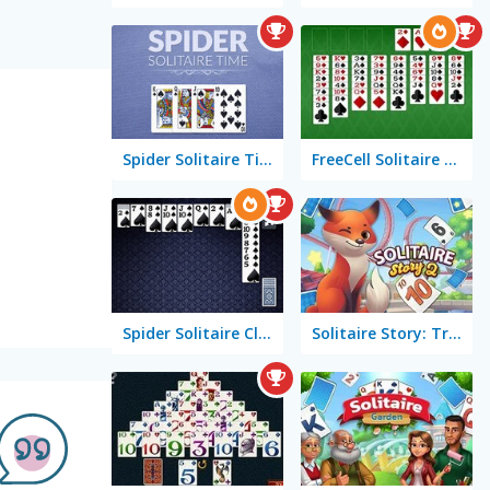
Spider Solitaire Time
FreeCell Solitaire Classic
Spider Solitaire Classic
Solitaire Story: TriPeaks 2