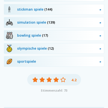
stickman spiele
(144)
simulation spiele
(139)
bowling spiele
(17)
olympische spiele
(12)
sportspiele
4.2
Stimmenzahl: 73