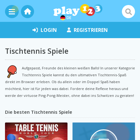
DE
LOGIN
REGISTRIEREN
Tischtennis Spiele
Aufgepasst, Freunde des kleinen weißen Balls! In unserer Kategorie
Tischtennis Spiele kannst du den ultimativen Tischtennis-Spaß
direkt im Browser erleben. Ob du allein oder im Doppel Spaß haben
möchtest, hier ist für jeden was dabei. Fordere deine Reflexe heraus und
werde der virtuose Ping-Pong-Meister, ohne dabei ins Schwitzen zu geraten!
Die besten Tischtennis Spiele