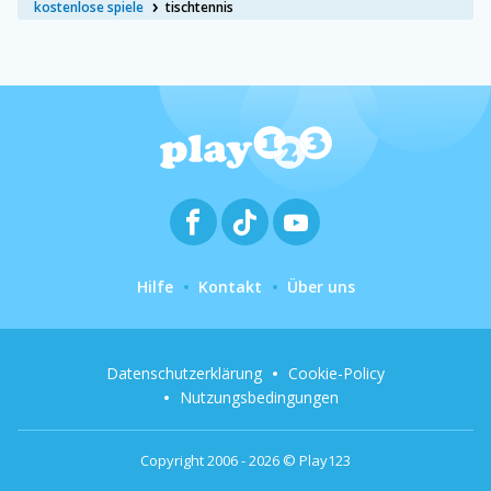
kostenlose spiele
tischtennis
Hilfe
Kontakt
Über uns
Datenschutzerklärung
Cookie-Policy
Nutzungsbedingungen
Copyright 2006 - 2026 © Play123