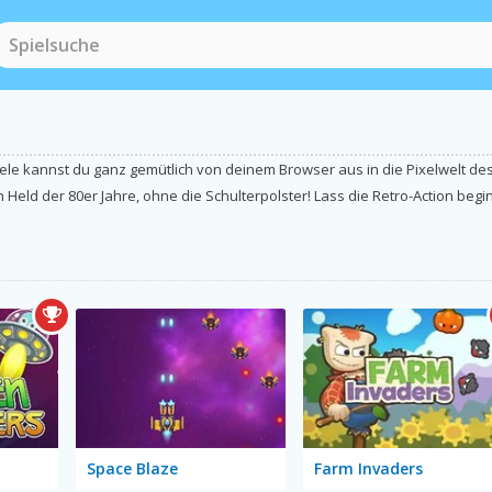
le kannst du ganz gemütlich von deinem Browser aus in die Pixelwelt de
n Held der 80er Jahre, ohne die Schulterpolster! Lass die Retro-Action be
Space Blaze
Farm Invaders