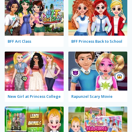
BFF Art Class
BFF Princess Back to School
New Girl at Princess College
Rapunzel Scary Movie