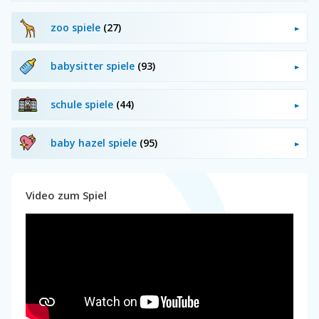
zoo spiele
(27)
babysitter spiele
(93)
schule spiele
(44)
baby hazel spiele
(95)
Video zum Spiel