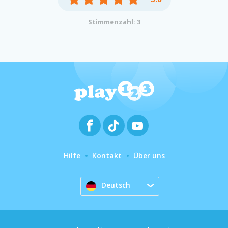
Stimmenzahl: 3
Hilfe
Kontakt
Über uns
Deutsch