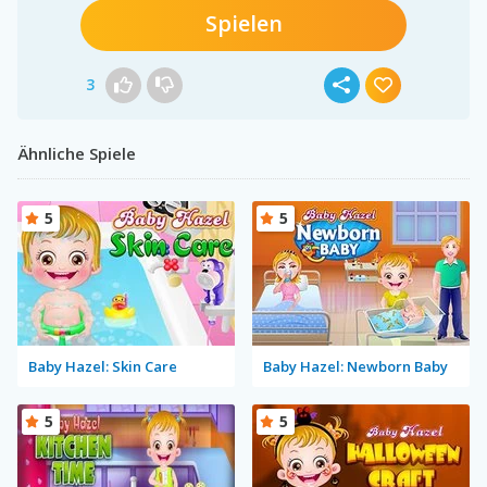
Spielen
3
Ähnliche Spiele
5
5
Baby Hazel: Skin Care
Baby Hazel: Newborn Baby
5
5