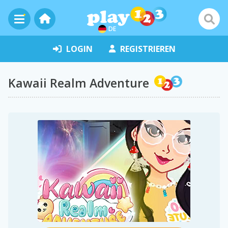
DE
LOGIN
REGISTRIEREN
Kawaii Realm Adventure