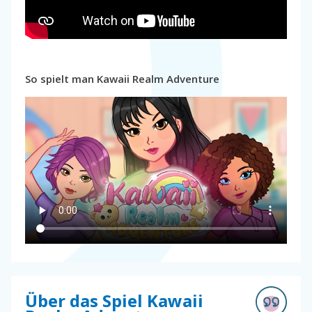
So spielt man Kawaii Realm Adventure
Über das Spiel Kawaii