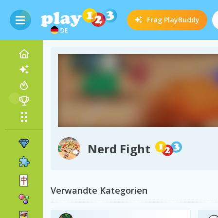
Frag
PlayBuddy
DE
Nerd Fight
Verwandte Kategorien