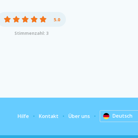
5.0
Stimmenzahl: 3
Deutsch
Hilfe
Kontakt
Über uns