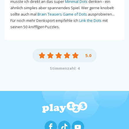
musste ich direkt an das super
Minimal Dots
denken - ein
ähnlich simples aber spannendes Spiel. Wer gerne knobelt
sollte auch mal
Brain Teasers Game of Dots
ausprobieren...
Für noch mehr Denksport empfehle ich
Link the Dots
mit
seinen 50
kniffligen
Puzzles.
5.0
Stimmenzahl: 4