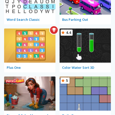
Word Search Classic
Bus Parking Out
4.4
Plus One
Color Water Sort 3D
5