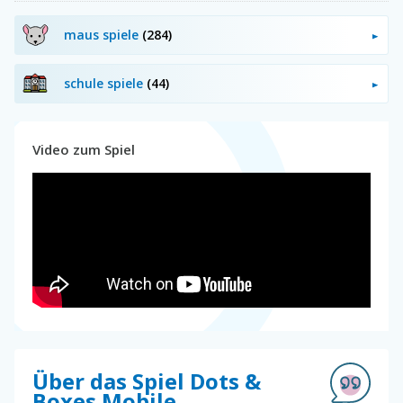
maus spiele
(284)
schule spiele
(44)
Video zum Spiel
Über das Spiel Dots &
Boxes Mobile