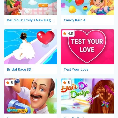
Delicious: Emily's New Beginning
Candy Rain 4
4.3
Bridal Race 3D
Test Your Love
5
5