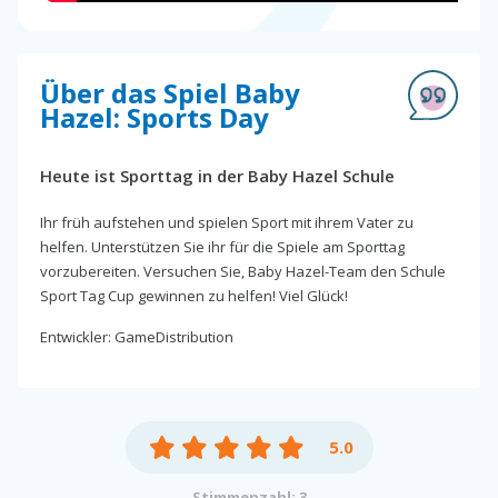
Über das Spiel Baby
Hazel: Sports Day
Heute ist Sporttag in der Baby Hazel Schule
Ihr früh aufstehen und spielen Sport mit ihrem Vater zu
helfen. Unterstützen Sie ihr für die Spiele am Sporttag
vorzubereiten. Versuchen Sie, Baby Hazel-Team den Schule
Sport Tag Cup gewinnen zu helfen! Viel Glück!
Entwickler: GameDistribution
5.0
Stimmenzahl: 3