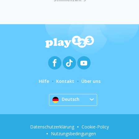
Hilfe
Kontakt
Über uns
Deutsch
Datenschutzerklärung
Cookie-Policy
Nutzungsbedingungen