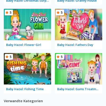
Baby Hazel Christmas Surprise
Baby Hazel: Granny House
5
5
Baby Hazel: Flower Girl
Baby Hazel: Fathers Day
5
5
Baby Hazel: Fishing Time
Baby Hazel: Gums Treatment
Verwandte Kategorien