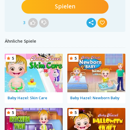
Spielen
3
Ähnliche Spiele
5
5
Baby Hazel: Skin Care
Baby Hazel: Newborn Baby
5
5