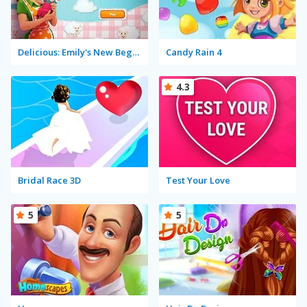
Delicious: Emily's New Beginning
Candy Rain 4
4.3
Bridal Race 3D
Test Your Love
5
5