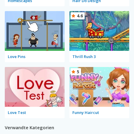
Homescapes
Hair Do Design
4.6
Love Pins
Thrill Rush 3
5
Love Test
Funny Haircut
Verwandte Kategorien