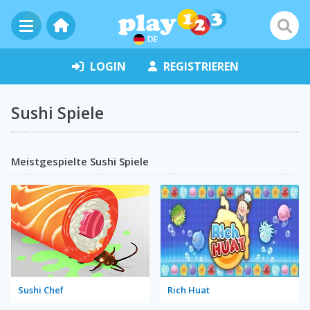
DE
LOGIN
REGISTRIEREN
Sushi Spiele
Meistgespielte Sushi Spiele
Sushi Chef
Rich Huat