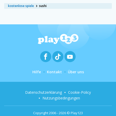
kostenlose spiele
sushi
Hilfe
Kontakt
Über uns
Datenschutzerklärung
Cookie-Policy
Nutzungsbedingungen
Copyright 2006 - 2026 © Play123