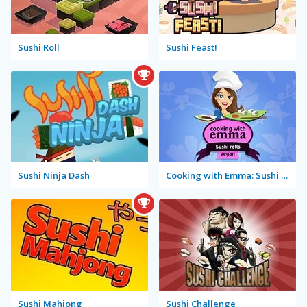
Sushi Roll
Sushi Feast!
Sushi Ninja Dash
Cooking with Emma: Sushi Rolls Vegan
Sushi Mahjong
Sushi Challenge