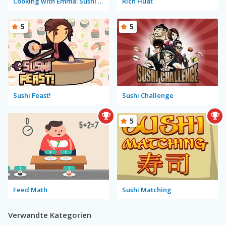
Cooking with Emma: Sushi Rolls Vegan
Rich Huat
5
5
Sushi Feast!
Sushi Challenge
5
Feed Math
Sushi Matching
Verwandte Kategorien