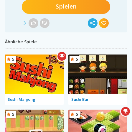
Spielen
3
Ähnliche Spiele
5
5
Sushi Mahjong
Sushi Bar
5
5