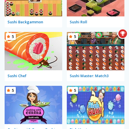
Sushi Backgammon
Sushi Roll
5
5
Sushi Chef
Sushi Master: Match3
5
5