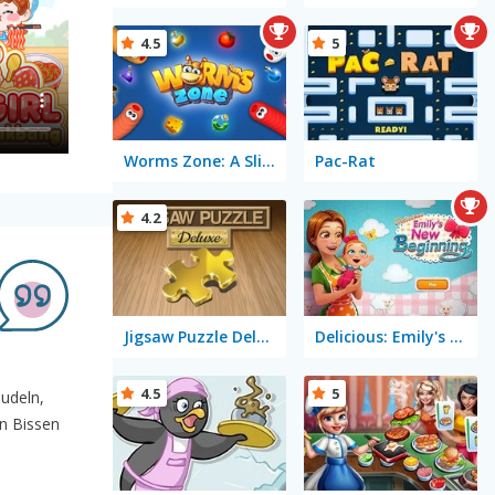
4.5
5
Worms Zone: A Slithery Snake
Pac-Rat
4.2
Jigsaw Puzzle Deluxe
Delicious: Emily's New Beginning
4.5
5
Nudeln,
n Bissen