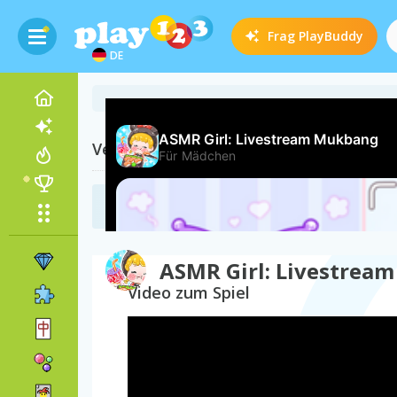
Frag
PlayBuddy
DE
Verwandte Kategorien
Essen Spiele
(123)
ASMR Girl: Livestrea
Video zum Spiel