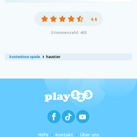
4.6
Stimmenzahl: 403
kostenlose spiele
haustier
Hilfe
Kontakt
Über uns