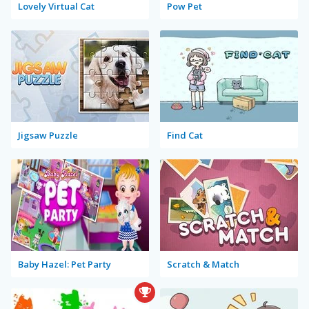
Lovely Virtual Cat
Pow Pet
Jigsaw Puzzle
Find Cat
Baby Hazel: Pet Party
Scratch & Match