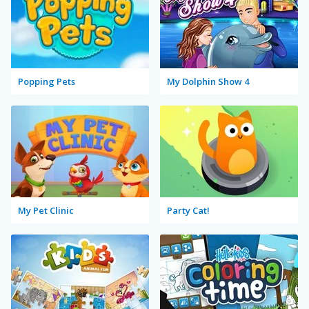
Popping Pets
My Dolphin Show 4
My Pet Clinic
Party Cat!