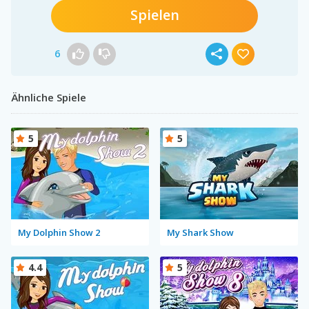
Spielen
6
Ähnliche Spiele
5
5
My Dolphin Show 2
My Shark Show
4.4
5