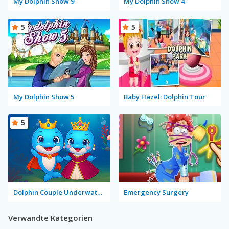
My Dolphin Show 9
My Dolphin Show 4
5
5
My Dolphin Show 5
Baby Hazel: Dolphin Tour
5
Dolphin Couple Underwater Dress Up
Emergency Surgery
Verwandte Kategorien