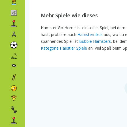
Mehr Spiele wie dieses
Hamster Go Home ist ein tolles Spiel, bei dem 
hast, probiere auch
Hamsternikus
aus, wo du ei
spannendes Spiel ist
Bubble Hamsters
, bei de
Kategorie Haustier Spiele
an. Viel Spaß beim Sp