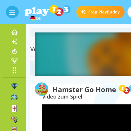
Frag
PlayBuddy
DE
Verwandte Kategorien
Hamster Spiele
(7)
Hamster Go Home
Video zum Spiel