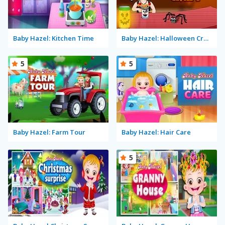
Baby Hazel: Kitchen Time
Baby Hazel: Halloween Crafts
5
5
Baby Hazel: Farm Tour
Baby Hazel: Hair Care
5