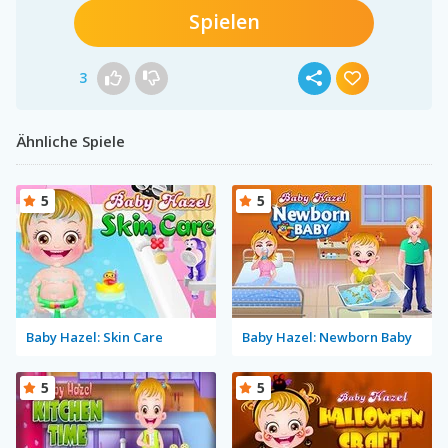
Spielen
3
Ähnliche Spiele
5
5
Baby Hazel: Skin Care
Baby Hazel: Newborn Baby
5
5