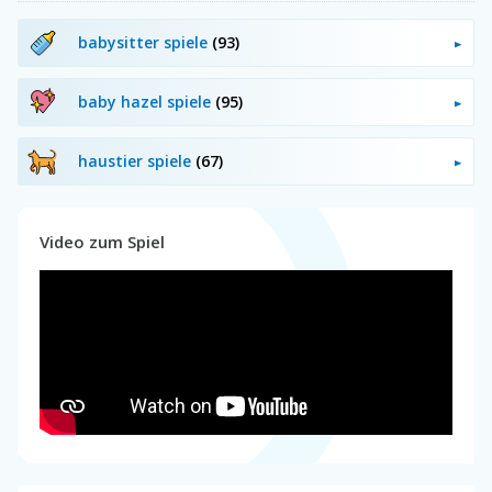
babysitter spiele
(93)
baby hazel spiele
(95)
haustier spiele
(67)
Video zum Spiel