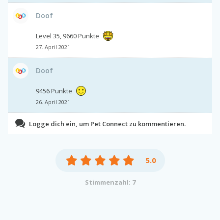
Doof
Level 35, 9660 Punkte
27. April 2021
Doof
9456 Punkte
26. April 2021
Logge dich ein, um Pet Connect zu kommentieren.
5.0
Stimmenzahl: 7