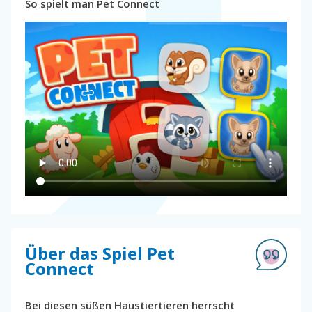
So spielt man Pet Connect
Über das Spiel Pet
Connect
Bei diesen süßen Haustiertieren herrscht