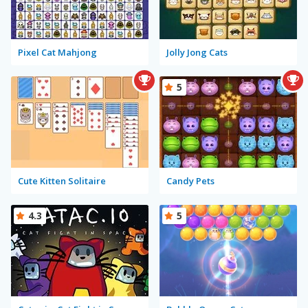
Pixel Cat Mahjong
Jolly Jong Cats
5
Cute Kitten Solitaire
Candy Pets
4.3
5