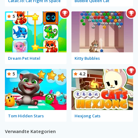
Catac.io: Cat Fight in Space
Bubble Queen Cat
5
Dream Pet Hotel
Kitty Bubbles
5
4.2
Tom Hidden Stars
Hexjong Cats
Verwandte Kategorien