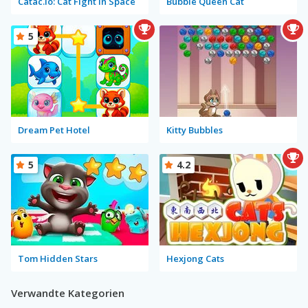
Catac.io: Cat Fight in Space
Bubble Queen Cat
5
Dream Pet Hotel
Kitty Bubbles
5
4.2
Tom Hidden Stars
Hexjong Cats
Verwandte Kategorien