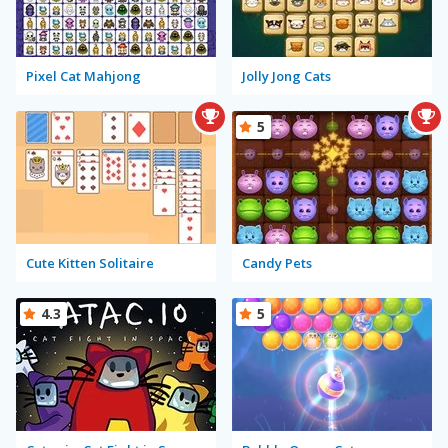
Pixel Cat Mahjong
Jolly Jong Cats
5
Cute Kitten Solitaire
Candy Pets
4.3
5